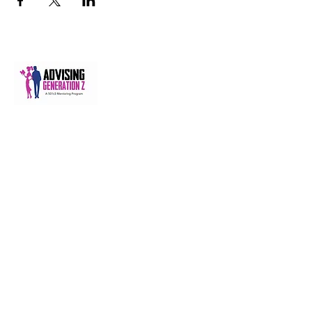
A 501(c)(3) nonprofit equipping Gen Z and
Gen Alpha through mentoring, behavior
accountability, digital learning, and career
readiness, from 2010 to 2036 and beyond.
management@advisinggenerationz.com
NAVIGATE
Home
About