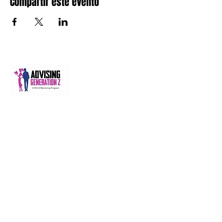
Compartir este evento
A 501(c)(3) nonprofit equipping Gen Z and
Gen Alpha through mentoring, behavior
accountability, digital learning, and career
readiness, from 2010 to 2036 and beyond.
management@advisinggenerationz.com
NAVIGATE