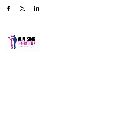
A 501(c)(3) nonprofit equipping Gen Z and
Gen Alpha through mentoring, behavior
accountability, digital learning, and career
readiness, from 2010 to 2036 and beyond.
management@advisinggenerationz.com
NAVIGATE
Home